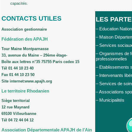
capacités.
CONTACTS UTILES
LES PART
– Education Nation
Association gestionnaire
– Maison Départe
Fédération des APAJH
– Services sociau
Tour Maine Montparnasse
– Organismes de fo
33, avenue du Maine – 29ème étage-
professionnelles
Boîte aux lettres n°35 75755 Paris cedex 15
– Etablissements 
Tél 01 44 10 23 40
Fax 01 44 10 23 50
– Intervenants libé
Site internet:www.apajh.org
– Services de soin
Le territoire Rhodanien
– Associations spo
– Municipalités
Siège territorial
12 rue Maynard
69100 Villeurbanne
Tél 04 72 44 04 12
Association Départementale APAJH de l’Ain