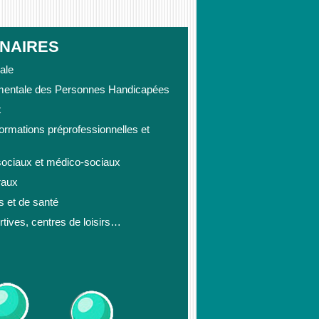
ENAIRES
ale
mentale des Personnes Handicapées
x
rmations préprofessionnelles et
sociaux et médico-sociaux
raux
s et de santé
rtives, centres de loisirs…